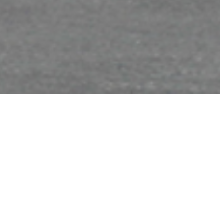
Construction de béton en coffrage
isolant offrant une efficacité
énergétique inégalée et une
insonorisation sans pareille.